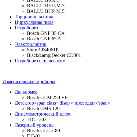
BALLU BKX-3
BALLU BHP-M-3
BALLU BHP-M-5
Торцовочная пила
Циркулярная пила
Штроборез
Bosch GNF 35 CA
Bosch GNF 65 A
Электролобзик
Sturm! JS4061P
Black&amp;Decker CD301
Штроборез с пылесосом
Измерительные приборы
Дальномер
Bosch GLM 250 VF
Детектор<span class='disap'> проводки</span>
Bosch GMS 120
Динамометрический ключ
JTC-1203
Лазерный уровень
Bosch GLL 2-80
DC-01