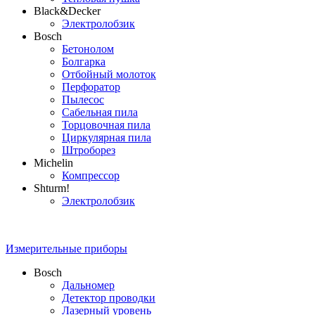
Black&Decker
Электролобзик
Bosch
Бетонолом
Болгарка
Отбойный молоток
Перфоратор
Пылесос
Сабельная пила
Торцовочная пила
Циркулярная пила
Штроборез
Michelin
Компрессор
Shturm!
Электролобзик
Измерительные приборы
Bosch
Дальномер
Детектор
проводки
Лазерный уровень