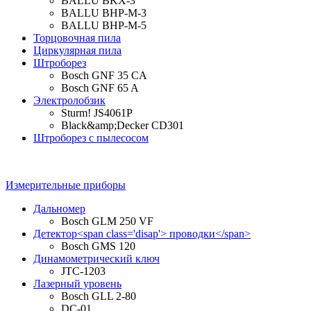
BALLU BKX-3
BALLU BHP-M-3
BALLU BHP-M-5
Торцовочная пила
Циркулярная пила
Штроборез
Bosch GNF 35 CA
Bosch GNF 65 A
Электролобзик
Sturm! JS4061P
Black&amp;Decker CD301
Штроборез с пылесосом
Измерительные приборы
Дальномер
Bosch GLM 250 VF
Детектор<span class='disap'> проводки</span>
Bosch GMS 120
Динамометрический ключ
JTC-1203
Лазерный уровень
Bosch GLL 2-80
DC-01