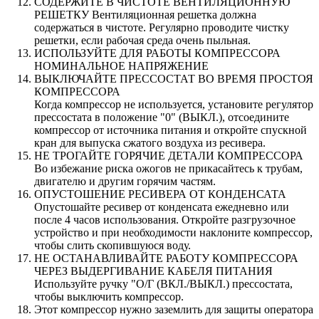
СОДЕРЖИТЕ В ЧИСТОТЕ ВЕНТИЛЯЦИОННУЮ
РЕШЕТКУ Вентиляционная решетка должна
содержаться в чистоте. Регулярно проводите чистку
решетки, если рабочая среда очень пыльная.
ИСПОЛЬЗУЙТЕ ДЛЯ РАБОТЫ КОМПРЕССОРА
НОМИНАЛЬНОЕ НАПРЯЖЕНИЕ
ВЫКЛЮЧАЙТЕ ПРЕССОСТАТ ВО ВРЕМЯ ПРОСТОЯ
КОМПРЕССОРА
Когда компрессор не используется, установите регулятор
прессостата в положение "0" (ВЫКЛ.), отсоедините
компрессор от источника питания и откройте спускной
кран для выпуска сжатого воздуха из ресивера.
НЕ ТРОГАЙТЕ ГОРЯЧИЕ ДЕТАЛИ КОМПРЕССОРА
Во избежание риска ожогов не прикасайтесь к трубам,
двигателю и другим горячим частям.
ОПУСТОШЕНИЕ РЕСИВЕРА ОТ КОНДЕНСАТА
Опустошайте ресивер от конденсата ежедневно или
после 4 часов использования. Откройте разгрузочное
устройство и при необходимости наклоните компрессор,
чтобы слить скопившуюся воду.
НЕ ОСТАНАВЛИВАЙТЕ РАБОТУ КОМПРЕССОРА
ЧЕРЕЗ ВЫДЕРГИВАНИЕ КАБЕЛЯ ПИТАНИЯ
Используйте ручку "О/Г (ВКЛ./ВЫКЛ.) прессостата,
чтобы выключить компрессор.
Этот компрессор нужно заземлить для защиты оператора