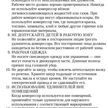
освободите его от неиспользуемых инструментов.
Рабочее место должно хорошо проветриваться. Никогда
не используйте компрессор вблизи
легковоспламеняющихся жидкостей или газов. При
работе компрессора могут образовываться искры. Не
используйте компрессор там, где находится краска,
топливо, химикаты, клей и любые другие горючие или
взрывоопасные материалы.
НЕ ДОПУСКАЙТЕ ДЕТЕЙ В РАБОЧУЮ ЗОНУ
Не позволяйте детям и посторонним лицам трогать
удлинитель компрессора. Все посторонние лица должны
находиться на безопасном расстоянии от рабочей зоны.
РАБОЧАЯ ОДЕЖДА
Не носите свисающую одежду или украшения — они
могут попасть в движущиеся части. Длинные волосы
прячьте под головной убор.
Не дергайте за шнур, чтобы извлечь штепсельную вилку
из розетки. Храните шнур подальше от источников
тепла, масла и острых кромок. Не наступайте на
электрический провод и не сдавливайте его.
ИСПОЛЬЗОВАНИЕ УДЛИНИТЕЛЕЙ ВНЕ
ПОМЕЩЕНИЙ
Когда компрессор используется вне помещений,
применяйте только удлинители для наружного
использования с соответствующей маркировкой.