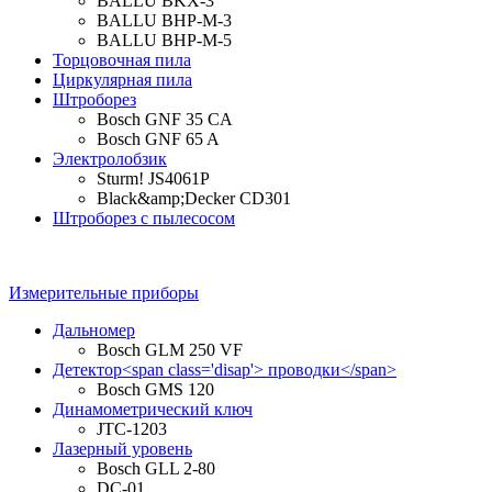
BALLU BKX-3
BALLU BHP-M-3
BALLU BHP-M-5
Торцовочная пила
Циркулярная пила
Штроборез
Bosch GNF 35 CA
Bosch GNF 65 A
Электролобзик
Sturm! JS4061P
Black&amp;Decker CD301
Штроборез с пылесосом
Измерительные приборы
Дальномер
Bosch GLM 250 VF
Детектор<span class='disap'> проводки</span>
Bosch GMS 120
Динамометрический ключ
JTC-1203
Лазерный уровень
Bosch GLL 2-80
DC-01