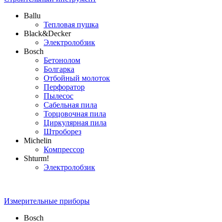
Ballu
Тепловая пушка
Black&Decker
Электролобзик
Bosch
Бетонолом
Болгарка
Отбойный молоток
Перфоратор
Пылесос
Сабельная пила
Торцовочная пила
Циркулярная пила
Штроборез
Michelin
Компрессор
Shturm!
Электролобзик
Измерительные приборы
Bosch